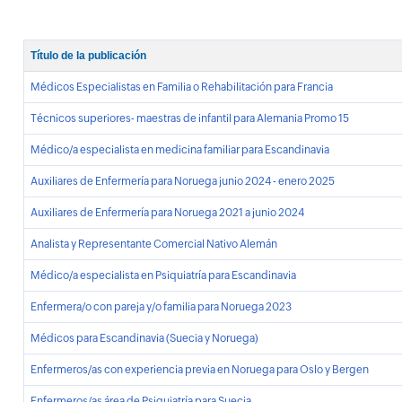
Título de la publicación
Médicos Especialistas en Familia o Rehabilitación para Francia
Técnicos superiores- maestras de infantil para Alemania Promo 15
Médico/a especialista en medicina familiar para Escandinavia
Auxiliares de Enfermería para Noruega junio 2024 - enero 2025
Auxiliares de Enfermería para Noruega 2021 a junio 2024
Analista y Representante Comercial Nativo Alemán
Médico/a especialista en Psiquiatría para Escandinavia
Enfermera/o con pareja y/o familia para Noruega 2023
Médicos para Escandinavia (Suecia y Noruega)
Enfermeros/as con experiencia previa en Noruega para Oslo y Bergen
Enfermeros/as área de Psiquiatría para Suecia