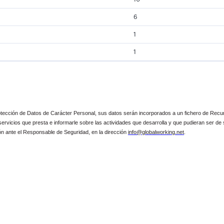
6
1
1
e Protección de Datos de Carácter Personal, sus datos serán incorporados a un fichero
 servicios que presta e informarle sobre las actividades que desarrolla y que pudieran ser d
ión ante el Responsable de Seguridad, en la dirección
info@globalworking.net
.